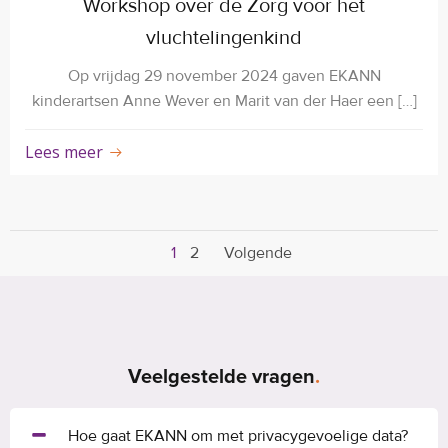
Workshop over de Zorg voor het
vluchtelingenkind
Op vrijdag 29 november 2024 gaven EKANN
kinderartsen Anne Wever en Marit van der Haer een […]
Lees meer
Berichten
Berichten
Pagina
Pagina
1
2
Volgende
navigatie
navigatie
Veelgestelde vragen
.
Hoe gaat EKANN om met privacygevoelige data?