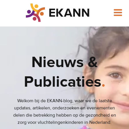
Ga
naar
de
inhoud
Nieuws &
Publicaties
.
Welkom bij de EKANN-blog, waar we de laatste
updates, artikelen, onderzoeken en evenementen
delen die betrekking hebben op de gezondheid en
zorg voor vluchtelingenkinderen in Nederland.