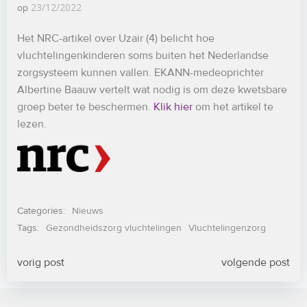
23/12/2022
op
Het NRC-artikel over Uzair (4) belicht hoe
vluchtelingenkinderen soms buiten het Nederlandse
zorgsysteem kunnen vallen. EKANN-medeoprichter
Albertine Baauw vertelt wat nodig is om deze kwetsbare
groep beter te beschermen.
Klik hier
om het artikel te
lezen.
Categories:
Nieuws
Tags:
Gezondheidszorg vluchtelingen
Vluchtelingenzorg
Bericht
Bericht
vorig post
volgende post
navigatie
navigatie