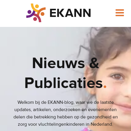
Ga
naar
de
inhoud
Nieuws &
Publicaties
.
Welkom bij de EKANN-blog, waar we de laatste
updates, artikelen, onderzoeken en evenementen
delen die betrekking hebben op de gezondheid en
zorg voor vluchtelingenkinderen in Nederland.