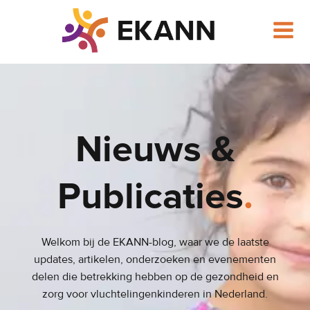
Ga
naar
de
inhoud
Nieuws &
Publicaties
.
Welkom bij de EKANN-blog, waar we de laatste
updates, artikelen, onderzoeken en evenementen
delen die betrekking hebben op de gezondheid en
zorg voor vluchtelingenkinderen in Nederland.