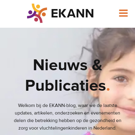
Ga
naar
de
inhoud
Nieuws &
Publicaties
.
Welkom bij de EKANN-blog, waar we de laatste
updates, artikelen, onderzoeken en evenementen
delen die betrekking hebben op de gezondheid en
zorg voor vluchtelingenkinderen in Nederland.