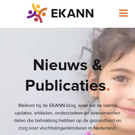
Ga
naar
de
inhoud
Nieuws &
Publicaties
.
Welkom bij de EKANN-blog, waar we de laatste
updates, artikelen, onderzoeken en evenementen
delen die betrekking hebben op de gezondheid en
zorg voor vluchtelingenkinderen in Nederland.